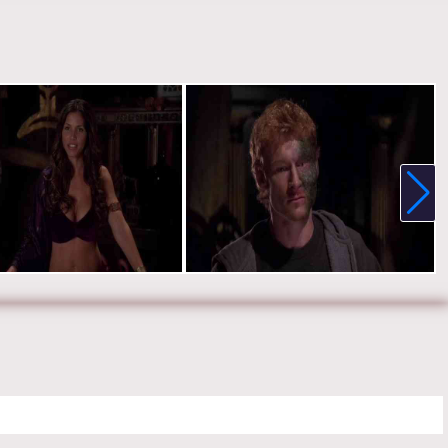
ер Родс, Ребекка Болдинг, Эрик Дейн, Уэсли Рэмси и Джения
е онлайн 7 сезон 5 серию «
Зачарованные
» бесплатно в хорошем
стве, на телефоне, планшете, пк или телевизоре на сайте
film.ru.