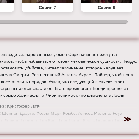
Серия 7
Серия 8
 эпизоде «Зачарованных» демон Сирк начинает охоту на
нников, чтобы избавиться от своей человеческой сущности. Пейдж,
 остановить убийства, читает заклинание, которое нарушает
Ангела Смерти. Разгневанный Ангел забирает Пайпер, чтобы она
 восстановить порядок. Узнав, что следующей в списке стоит
естры пытаются спасти ее. В это время агент Броди проявляет
 к семье Холливелл, а Фиби понимает, что влюблена в Лесли.
ер:
Кристофер Литч
:
Шеннен Доэрти, Холли Мари Комбс, Алисса Милано, Роуз
н, Дориан Грегори, Тед Кинг, Грег Воган, Кэрис Брайант, Брайан
 Джулиан Макмэхон, Дрю Фуллер, Керр Смит, Кейли Куоко,,
 Пэттерсон, Виктор Вебстер, Иван Сергей, Финола Хьюз,