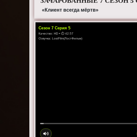
ЗАЧАРОВАННЫЕ 7 СЕЗОН 5
«Клиент всегда мёртв»
Сезон
7
Серия
5
Качество:
HD
• ⏱
42:57
Озвучка:
LostFilm(ЛостФильм)