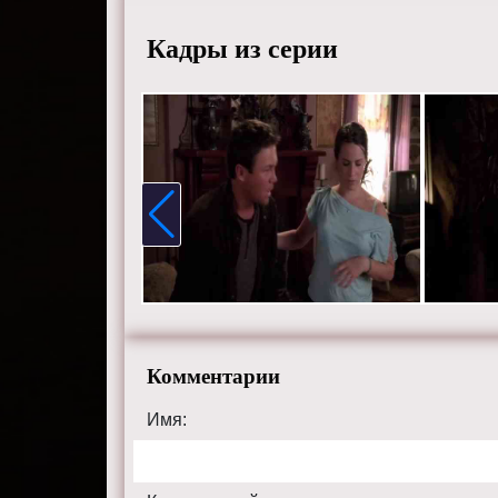
Дженниф
Лано.
Кадры из серии
Смотрит
HD каче
charmed-
Комментарии
Имя: