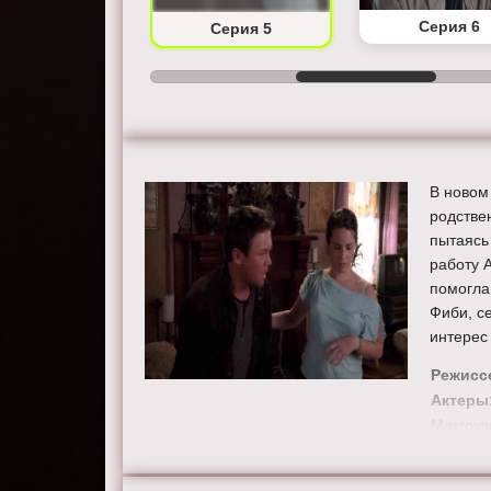
Серия 4
Серия 6
Серия 5
В новом
родстве
пытаясь
работу 
помогла
Фиби, с
интерес
Режисс
Актеры
Макгоуэ
Краузе,
Марнетт