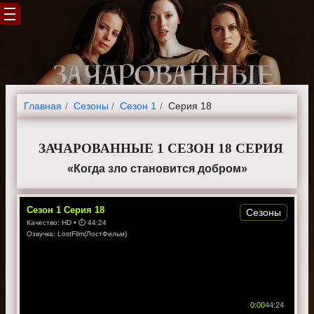
Главная
Cезоны
Сезон 1
Серия 18
ЗАЧАРОВАННЫЕ 1 СЕЗОН 18 СЕРИЯ
«Когда зло становится добром»
Сезон
1
Серия
18
Сезоны
Качество:
HD
• ⏱
44:24
Озвучка:
LostFilm(ЛостФильм)
0:00
44:24