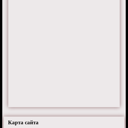
TechnoMage
12 декабря 2024 г. 22:40
Вчера словил себя на том, что бубню их
заклинания перед сном xD
VirtualMind
19 августа 2024 г. 14:45
Третий раз смотрю и только щас догнала
прикол с Крисом из будущего)))
Карта сайта