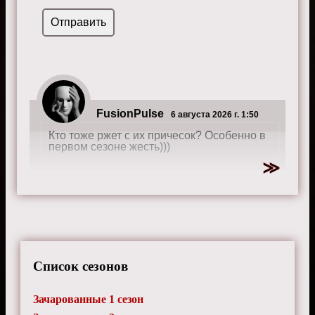
FusionPulse
6 августа 2026 г. 1:50
Кто тоже ржет с их причесок? Особенно в
первом сезоне жесть)))
FlareSpirit
7 мая 2026 г. 16:45
Че они такие тупые в простых ситуациях?
Бесит прям...
Список сезонов
Зачарованные 1 сезон