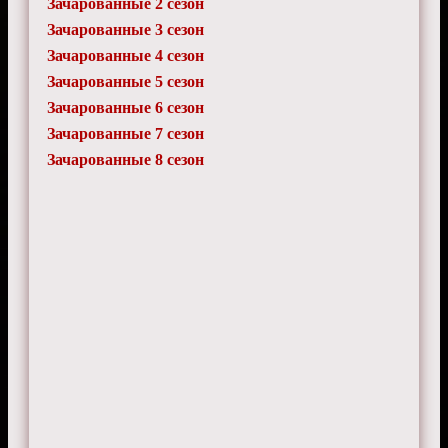
Зачарованные 2 сезон
WildSpark
3 ноября 2025 г. 11:40
Зачарованные 3 сезон
Ваще не втыкаю в их магию... то работает,
Зачарованные 4 сезон
то нет... что за фигня?
Зачарованные 5 сезон
Зачарованные 6 сезон
Зачарованные 7 сезон
Зачарованные 8 сезон
WindRider
17 июля 2025 г. 18:15
Чё там с переизданием? Кто-нить знает
будут делать ремастер???
PrismFlow
13 февраля 2025 г. 20:25
Када смотрю - жрать охота, они вечно что-
то готовят или в кафешке сидят...