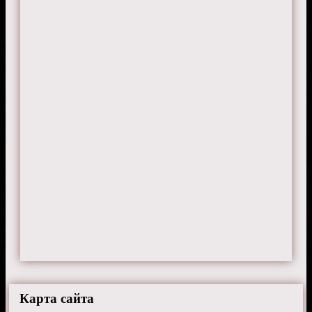
DeltaForce
22 июля 2024 г. 14:10
Так и не поняла, чё они Коула слили...
норм же персонаж был, а?
Карта сайта