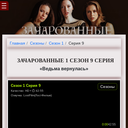
Главная
Cезоны
Сезон 1
Серия 9
ЗАЧАРОВАННЫЕ 1 СЕЗОН 9 СЕРИЯ
«Ведьма вернулась»
Сезон
1
Серия
9
Сезоны
Качество:
HD
• ⏱
42:55
Озвучка:
LostFilm(ЛостФильм)
0:00
42:55