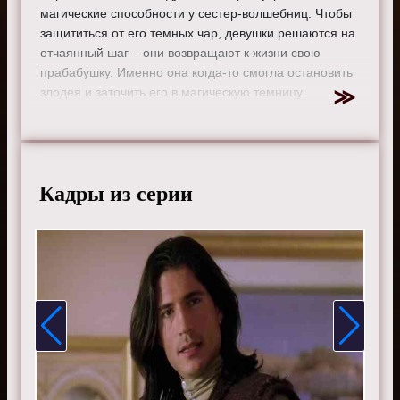
магические способности у сестер-волшебниц. Чтобы
защититься от его темных чар, девушки решаются на
отчаянный шаг – они возвращают к жизни свою
прабабушку. Именно она когда-то смогла остановить
злодея и заточить его в магическую темницу.
Режиссер:
Ричард Денолт
Актеры:
Шеннен Доэрти, Холли Мари Комбс, Алисса
Милано, Роуз Макгоуэн, Дориан Грегори, Тед Кинг, Грег
Воган, Кэрис Брайант, Брайан Краузе, Джулиан
Кадры из серии
Макмэхон, Дрю Фуллер, Керр Смит, Кейли Куоко,,
Марнетт Пэттерсон, Виктор Вебстер, Иван Сергей,
Финола Хьюз, Дженнифер Родс, Ребекка Болдинг, Эрик
Дейн, Уэсли Рэмси и Джения Лано.
Смотрите онлайн 1 сезон 9 серию «
Зачарованные
»
бесплатно в хорошем HD качестве, на телефоне,
планшете, пк или телевизоре на сайте charmed-film.ru.