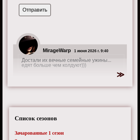
MirageWarp
1 июня 2026 г. 9:40
Достали их вечные семейные ужины...
едят больше чем колдуют)))
TechPhase
2 февраля 2026 г. 15:30
Народ, кто знает че за музыка в 15 серии
4 сезона?
Список сезонов
Зачарованные 1 сезон