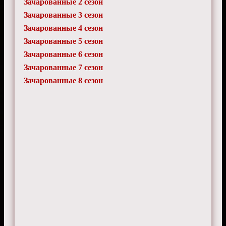
Зачарованные 2 сезон
DigitalHaze
21 июля 2025 г. 15:30
Зачарованные 3 сезон
А есть кто все сезоны подряд смотрел?
Зачарованные 4 сезон
Сколько времени ушло???
Зачарованные 5 сезон
Зачарованные 6 сезон
Зачарованные 7 сезон
Зачарованные 8 сезон
LunarWave
3 апреля 2025 г. 0:15
Блин, видели сколько стоит такой же дом
как у них? Я в осадок выпал...
MysteryPro
23 декабря 2024 г. 17:30
А есть кто досмотрел до конца? Стоит
время тратить на последний сезон?