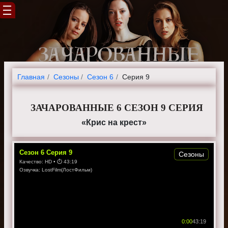
Главная
Cезоны
Сезон 6
Серия 9
ЗАЧАРОВАННЫЕ 6 СЕЗОН 9 СЕРИЯ
«Крис на крест»
Сезон
6
Серия
9
Сезоны
Качество:
HD
• ⏱
43:19
Озвучка:
LostFilm(ЛостФильм)
0:00
43:19