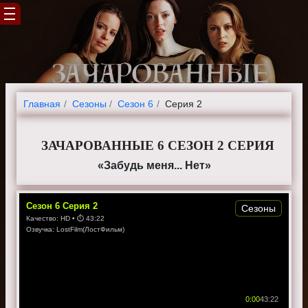
Главная
Cезоны
Сезон 6
Серия 2
ЗАЧАРОВАННЫЕ 6 СЕЗОН 2 СЕРИЯ
«Забудь меня... Нет»
Сезон
6
Серия
2
Сезоны
Качество:
HD
• ⏱
43:22
Озвучка:
LostFilm(ЛостФильм)
0:00
43:22