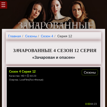
Главная
Cезоны
Сезон 4
Серия 12
ЗАЧАРОВАННЫЕ 4 СЕЗОН 12 СЕРИЯ
«Зачарован и опасен»
Сезон
4
Серия
12
Сезоны
Качество:
HD
• ⏱
44:23
Озвучка:
LostFilm(ЛостФильм)
0:00
44:23