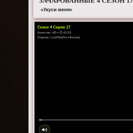
ЗАЧАРОВАННЫЕ 4 СЕЗОН 1
«Укуси меня»
Сезон
4
Серия
17
Качество:
HD
• ⏱
43:25
Озвучка:
LostFilm(ЛостФильм)