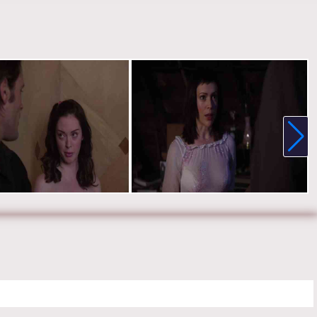
ер Родс, Ребекка Болдинг, Эрик Дейн, Уэсли Рэмси и Джения
е онлайн 4 сезон 17 серию «
Зачарованные
» бесплатно в
 HD качестве, на телефоне, планшете, пк или телевизоре на
armed-film.ru.