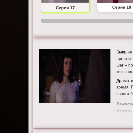
Серия 16
Серия 18
Серия 17
Бывшие 
простит
шаг – п
мог спа
Драмати
время. 
своего 
Режисс
Актеры
Макгоуэ
Краузе,
Марнетт