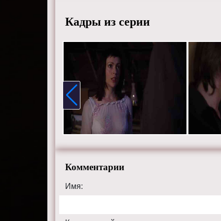
Дженниф
Кадры из серии
Лано.
Смотрит
хорошем
сайте ch
Комментарии
Имя: