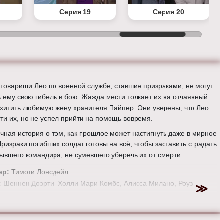
Серия 19
Серия 20
товарищи Лео по военной службе, ставшие призраками, не могут
ь ему свою гибель в бою. Жажда мести толкает их на отчаянный
охитить любимую жену хранителя Пайпер. Они уверены, что Лео
сти их, но не успел прийти на помощь вовремя.
чная история о том, как прошлое может настигнуть даже в мирное
Призраки погибших солдат готовы на всё, чтобы заставить страдать
бывшего командира, не сумевшего уберечь их от смерти.
ер:
Тимоти Лонсдейл
:
Шеннен Доэрти, Холли Мари Комбс, Алисса Милано, Роуз
н, Дориан Грегори, Тед Кинг, Грег Воган, Кэрис Брайант, Брайан
 Джулиан Макмэхон, Дрю Фуллер, Керр Смит, Кейли Куоко,,
 Пэттерсон, Виктор Вебстер, Иван Сергей, Финола Хьюз,