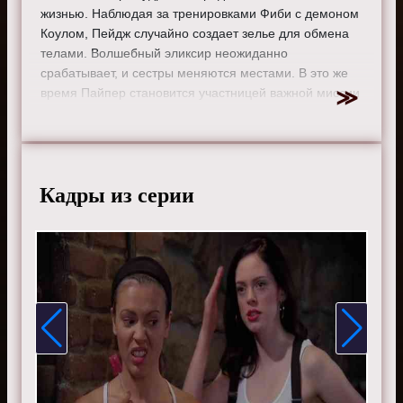
жизнью. Наблюдая за тренировками Фиби с демоном
Коулом, Пейдж случайно создает зелье для обмена
телами. Волшебный эликсир неожиданно
срабатывает, и сестры меняются местами. В это же
время Пайпер становится участницей важной миссии
- ей предстоит защитить мудреца с Востока от
опасного врага и помочь его дочери.
Режиссер:
Ноэль Носсек
Актеры:
Шеннен Доэрти, Холли Мари Комбс, Алисса
Кадры из серии
Милано, Роуз Макгоуэн, Дориан Грегори, Тед Кинг, Грег
Воган, Кэрис Брайант, Брайан Краузе, Джулиан
Макмэхон, Дрю Фуллер, Керр Смит, Кейли Куоко,,
Марнетт Пэттерсон, Виктор Вебстер, Иван Сергей,
Финола Хьюз, Дженнифер Родс, Ребекка Болдинг, Эрик
Дейн, Уэсли Рэмси и Джения Лано.
Смотрите онлайн 4 сезон 3 серию «
Зачарованные
»
бесплатно в хорошем HD качестве, на телефоне,
планшете, пк или телевизоре на сайте charmed-film.ru.