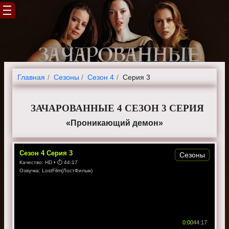
Главная
Cезоны
Сезон 4
Серия 3
ЗАЧАРОВАННЫЕ 4 СЕЗОН 3 СЕРИЯ
«Проникающий демон»
Сезон
4
Серия
3
Сезоны
Качество:
HD
• ⏱
44:17
Озвучка:
LostFilm(ЛостФильм)
0:00
44:17